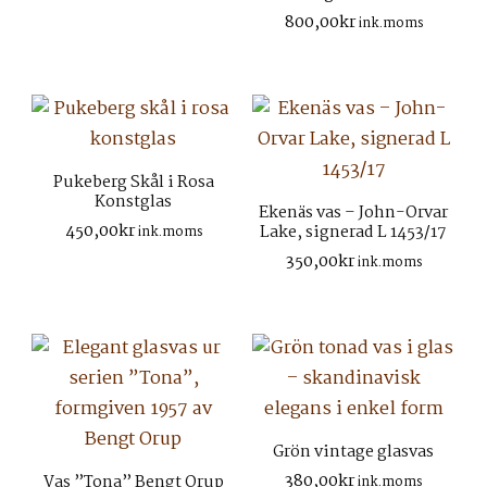
800,00
kr
ink.moms
Pukeberg Skål i Rosa
Konstglas
Ekenäs vas – John-Orvar
450,00
kr
Lake, signerad L 1453/17
ink.moms
350,00
kr
ink.moms
Grön vintage glasvas
380,00
kr
Vas ”Tona” Bengt Orup
ink.moms