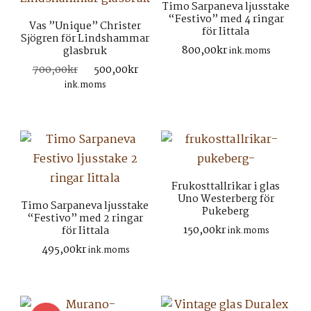
Timo Sarpaneva ljusstake
“Festivo” med 4 ringar
Vas ”Unique” Christer
för Iittala
Sjögren för Lindshammar
800,00
kr
glasbruk
ink.moms
Det
Det
700,00
kr
500,00
kr
ursprungliga
nuvarande
ink.moms
priset
priset
var:
är:
700,00kr.
500,00kr.
Frukosttallrikar i glas
Uno Westerberg för
Timo Sarpaneva ljusstake
Pukeberg
“Festivo” med 2 ringar
150,00
kr
för Iittala
ink.moms
495,00
kr
ink.moms