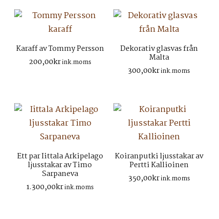
Karaff av Tommy Persson
Dekorativ glasvas från
Malta
200,00
kr
ink.moms
300,00
kr
ink.moms
Ett par Iittala Arkipelago
Koiranputki ljusstakar av
ljusstakar av Timo
Pertti Kallioinen
Sarpaneva
350,00
kr
ink.moms
1.300,00
kr
ink.moms