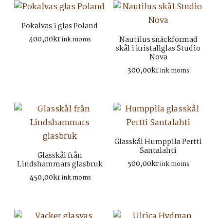
Pokalvas i glas Poland
400,00
kr
Nautilus snäckformad
ink.moms
skål i kristallglas Studio
Nova
300,00
kr
ink.moms
Glasskål Humppila Pertti
Santalahti
Glasskål från
500,00
kr
Lindshammars glasbruk
ink.moms
450,00
kr
ink.moms