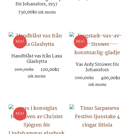
för Johansfors, 1957
750,00
kr
ink.moms
REA!
REA!
Handblåst vas från Laxa
Glashytta
Vas Ardy Strüwer för
Det
Det
200,00
kr
120,00
kr
Johansfors
ursprungliga
nuvarande
ink.moms
Det
Det
700,00
kr
400,00
kr
priset
priset
ursprungliga
nuva
ink.moms
var:
är:
priset
prise
200,00kr.
120,00kr.
var:
är:
700,00kr.
400,
REA!