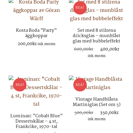
REA!
Kosta Boda ”Party”
Set med 8 stilrena
äggkoppar
dricksglas – munblåst
glas med bubbeleffekt
200,00
kr
ink.moms
Det
Det
600,00
kr
400,00
kr
ursprungliga
nuva
ink.moms
priset
prise
var:
är:
600,00kr.
400,
REA!
REA!
Vintage Handblåsta
Martiniglas (Set om 5)
Det
Det
500,00
kr
350,00
kr
Luminarc ”Cobalt Blue”
ursprungliga
nuva
ink.moms
Dessertskålar – 4 st,
priset
prise
Frankrike, 1970-tal
var:
är: