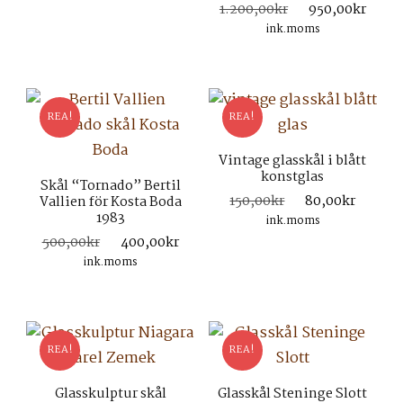
Det
Det
1.200,00
kr
950,00
kr
ursprungliga
nuv
ink.moms
priset
pris
var:
är:
1.200,00kr.
950,
REA!
REA!
Vintage glasskål i blått
konstglas
Skål “Tornado” Bertil
Det
Det
150,00
kr
80,00
kr
Vallien för Kosta Boda
1983
ursprungliga
nuvar
ink.moms
priset
priset
Det
Det
500,00
kr
400,00
kr
var:
är:
ursprungliga
nuvarande
ink.moms
150,00kr.
80,00
priset
priset
var:
är:
500,00kr.
400,00kr.
REA!
REA!
Glasskulptur skål
Glasskål Steninge Slott