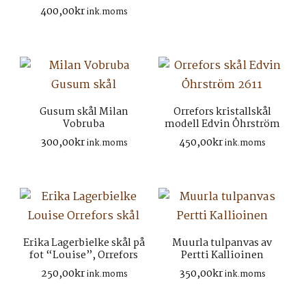
400,00
kr
ink.moms
Gusum skål Milan
Orrefors kristallskål
Vobruba
modell Edvin Öhrström
300,00
kr
450,00
kr
ink.moms
ink.moms
Erika Lagerbielke skål på
Muurla tulpanvas av
fot “Louise”, Orrefors
Pertti Kallioinen
250,00
kr
350,00
kr
ink.moms
ink.moms