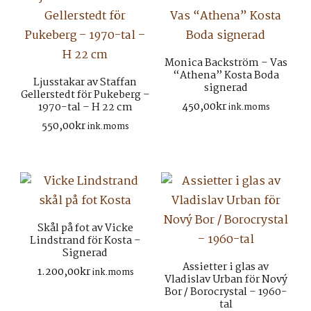
Monica Backström – Vas
“Athena” Kosta Boda
Ljusstakar av Staffan
signerad
Gellerstedt för Pukeberg –
450,00
kr
1970-tal – H 22 cm
ink.moms
550,00
kr
ink.moms
Skål på fot av Vicke
Lindstrand för Kosta –
Signerad
Assietter i glas av
1.200,00
kr
ink.moms
Vladislav Urban för Nový
Bor / Borocrystal – 1960-
tal