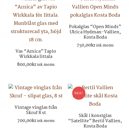
Pokalglas “Open Minds”
Ulrica Hydman-Vallien,
Kosta Boda
750,00
kr
ink.moms
Vas “Arnica” Tapio
Wirkkala Iittala
800,00
kr
ink.moms
REA!
Vintage vinglas från
Skruf 8 st
Skål i konstglas
700,00
kr
“Satellite” Bertil Vallien,
ink.moms
Kosta Boda