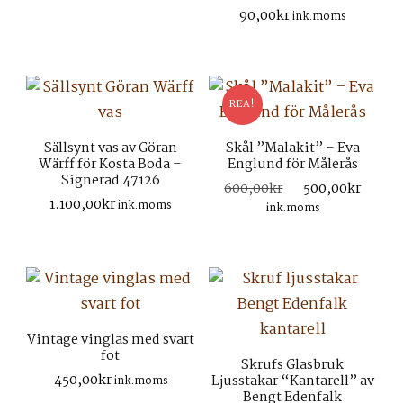
90,00
kr
ink.moms
REA!
Sällsynt vas av Göran
Skål ”Malakit” – Eva
Wärff för Kosta Boda –
Englund för Målerås
Signerad 47126
Det
Det
600,00
kr
500,00
kr
1.100,00
kr
ursprungliga
nuva
ink.moms
ink.moms
priset
prise
var:
är:
600,00kr.
500,
Vintage vinglas med svart
fot
Skrufs Glasbruk
450,00
kr
Ljusstakar “Kantarell” av
ink.moms
Bengt Edenfalk