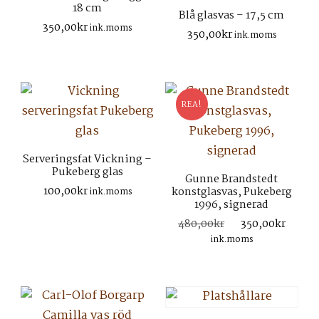
18 cm
Blå glasvas – 17,5 cm
350,00
kr
ink.moms
350,00
kr
ink.moms
REA!
Serveringsfat Vickning –
Pukeberg glas
Gunne Brandstedt
100,00
kr
konstglasvas, Pukeberg
ink.moms
1996, signerad
Det
Det
480,00
kr
350,00
kr
ursprungliga
nuva
ink.moms
priset
prise
var:
är:
480,00kr.
350,0