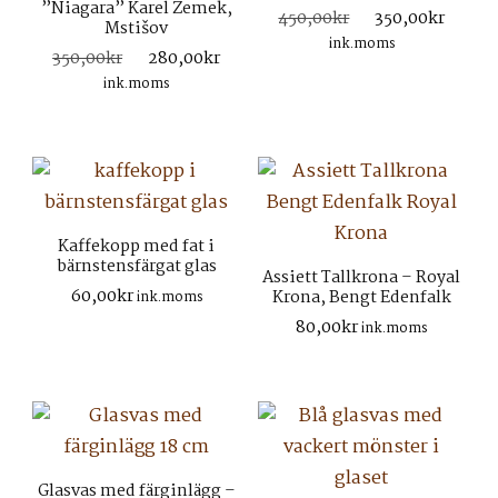
”Niagara” Karel Zemek,
Det
Det
450,00
kr
350,00
kr
Mstišov
ursprungliga
nuva
ink.moms
Det
Det
350,00
kr
280,00
kr
priset
prise
ursprungliga
nuvarande
ink.moms
var:
är:
priset
priset
450,00kr.
350,0
var:
är:
350,00kr.
280,00kr.
Kaffekopp med fat i
bärnstensfärgat glas
Assiett Tallkrona – Royal
60,00
kr
Krona, Bengt Edenfalk
ink.moms
80,00
kr
ink.moms
Glasvas med färginlägg –