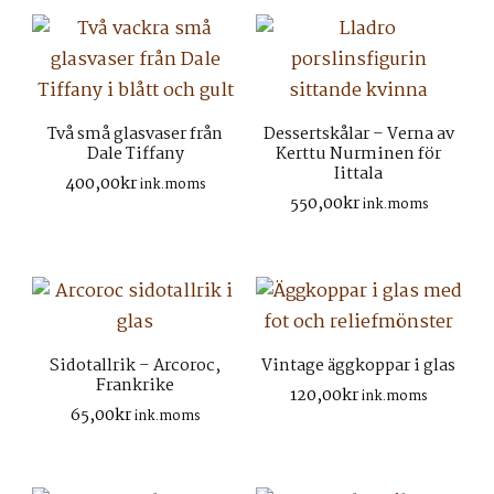
400,00kr.
200,00kr.
Två små glasvaser från
Dessertskålar – Verna av
Dale Tiffany
Kerttu Nurminen för
Iittala
400,00
kr
ink.moms
550,00
kr
ink.moms
Sidotallrik – Arcoroc,
Vintage äggkoppar i glas
Frankrike
120,00
kr
ink.moms
65,00
kr
ink.moms