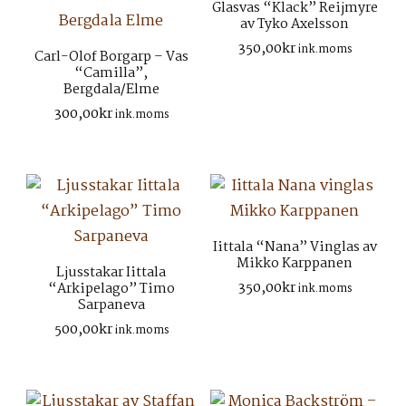
Glasvas “Klack” Reijmyre
av Tyko Axelsson
350,00
kr
ink.moms
Carl-Olof Borgarp – Vas
“Camilla”,
Bergdala/Elme
300,00
kr
ink.moms
Iittala “Nana” Vinglas av
Mikko Karppanen
Ljusstakar Iittala
350,00
kr
“Arkipelago” Timo
ink.moms
Sarpaneva
500,00
kr
ink.moms