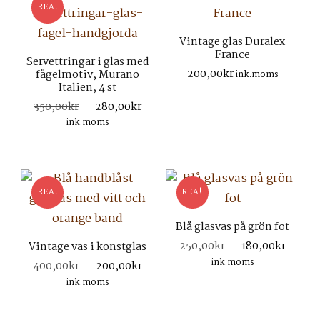
REA!
Vintage glas Duralex
France
Servettringar i glas med
200,00
kr
fågelmotiv, Murano
ink.moms
Italien, 4 st
Det
Det
350,00
kr
280,00
kr
ursprungliga
nuvarande
ink.moms
priset
priset
var:
är:
350,00kr.
280,00kr.
REA!
REA!
Blå glasvas på grön fot
Det
Det
250,00
kr
180,00
kr
Vintage vas i konstglas
ursprungliga
nuva
ink.moms
Det
Det
400,00
kr
200,00
kr
priset
prise
ursprungliga
nuvarande
ink.moms
var:
är:
priset
priset
250,00kr.
180,0
var:
är: