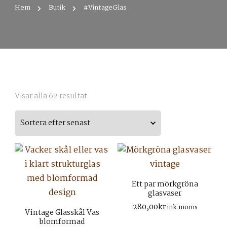
Hem
Butik
#VintageGlas
Sortera
Visar alla 62 resultat
efter
senaste
Ett par mörkgröna
glasvaser
280,00
kr
ink.moms
Vintage Glasskål Vas
blomformad