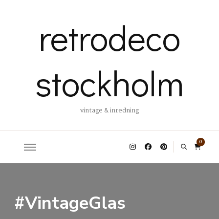
retrodeco
stockholm
vintage & inredning
0
#VintageGlas