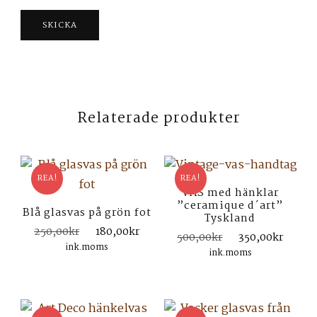
Relaterade produkter
REA!
REA!
VAS med hänklar
”ceramique d´art”
Blå glasvas på grön fot
Tyskland
Det
Det
250,00
kr
180,00
kr
Det
Det
500,00
kr
350,00
kr
ursprungliga
nuvarande
ink.moms
ursprungliga
nuva
ink.moms
priset
priset
priset
prise
var:
är:
var:
är:
250,00kr.
180,00kr.
500,00kr.
350,0