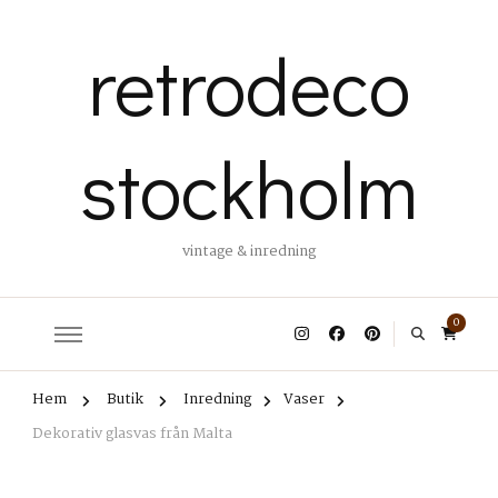
retrodeco
stockholm
vintage & inredning
0
Hem
Butik
Inredning
Vaser
Dekorativ glasvas från Malta