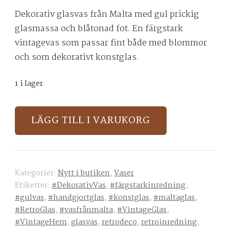
Dekorativ glasvas från Malta med gul prickig
glasmassa och blåtonad fot. En färgstark
vintagevas som passar fint både med blommor
och som dekorativt konstglas.
1 i lager
Dekorativ
LÄGG TILL I VARUKORG
glasvas
från
Malta
mängd
Kategorier:
Nytt i butiken
,
Vaser
Etiketter:
#DekorativVas
,
#färgstarkinredning
,
#gulvas
,
#handgjortglas
,
#konstglas
,
#maltaglas
,
#RetroGlas
,
#vasfrånmalta
,
#VintageGlas
,
#VintageHem
,
glasvas
,
retrodeco
,
retroinredning
,