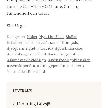
Flintgods med dekor av Jacqueline Lynd och
form av Carl-Harry Stålhane. Stilren,
funktionell och tidlös.
Slut i lager
Kategorier:
Köket
,
Nytt i butiken
,
Skålar
Etiketter:
#carlharrystålhane
,
#flintgods
,
#jacquelinelynd
,
#nordica
,
#porslinälskare
,
#RetroKök
,
#rörstrand
,
#serveringsgryta
,
#skandinavisktdesign
,
#svenskdesignklassiker
,
#svensktporslin
,
#vintageporslin
,
retrodeco
Varumärke:
Rörstrand