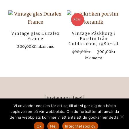
var:
är:
var:
är:
500,00kr.
350,00kr.
350,00kr.
250,0
REA!
Vintage glas Duralex
Vintage Påskkorg i
France
Porslin från
Guldkroken, 1980-tal
200,00
kr
ink.moms
Det
Det
400,00
kr
300,00
kr
ursprungliga
nuva
ink.moms
priset
prise
var:
är:
400,00kr.
300,
[instagram-feed]
Vi använder cookies för att se till att vi ger dig den bästa
© Upphovsrätt 2026
retrodeco stockholm
. Alla
upplevelsen på vår webbplats. Om du fortsätter att använda
denna webbplats kommer vi att anta att du godkänner detta.
rättigheter förbehållna. Chic Lite | Utvecklad av
Rara
Themes
. drivs med
WordPress
.
Privacy Policy
Ok
Nej
Integritetspolicy