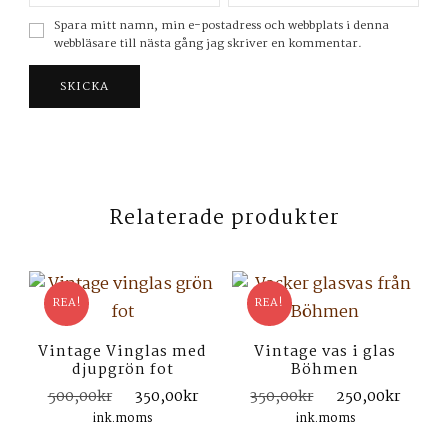
Spara mitt namn, min e-postadress och webbplats i denna
webbläsare till nästa gång jag skriver en kommentar.
Relaterade produkter
REA!
REA!
Vintage Vinglas med
Vintage vas i glas
djupgrön fot
Böhmen
Det
Det
Det
Det
500,00
kr
350,00
kr
350,00
kr
250,00
kr
ursprungliga
nuvarande
ursprungliga
nuva
ink.moms
ink.moms
priset
priset
priset
prise