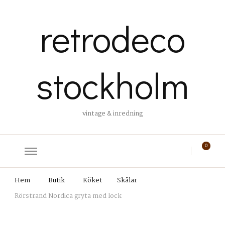
retrodeco
stockholm
vintage & inredning
0
Hem
Butik
Köket
Skålar
Rörstrand Nordica gryta med lock