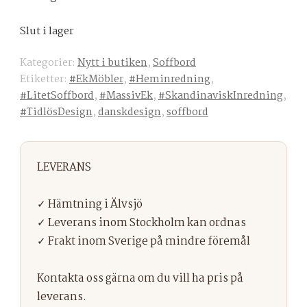
Slut i lager
Kategorier:
Nytt i butiken
,
Soffbord
Etiketter:
#EkMöbler
,
#Heminredning
,
#LitetSoffbord
,
#MassivEk
,
#SkandinaviskInredning
,
#TidlösDesign
,
danskdesign
,
soffbord