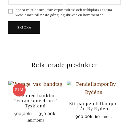
Spara mitt namn, min e-postadress och webbplats i denna
webbläsare till nästa gång jag skriver en kommentar.
Relaterade produkter
REA!
VAS med hänklar
”ceramique d´art”
Ett par pendellampor
Tyskland
från By Rydéns
Det
Det
500,00
kr
350,00
kr
900,00
kr
ink.moms
ursprungliga
nuvarande
ink.moms
priset
priset