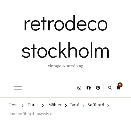
retrodeco
stockholm
vintage & inredning
0
Hem
Butik
Möbler
Bord
Soffbord
Runt soffbord i massiv ek