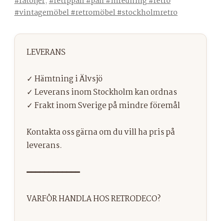
#fåtöljer
,
#retrppall #pall #inredning #retro
#vintagemöbel #retromöbel #stockholmretro