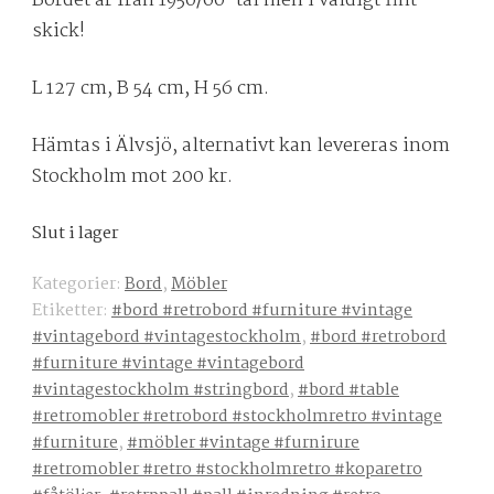
Bordet är från 1950/60-tal men i väldigt fint
skick!
L 127 cm, B 54 cm, H 56 cm.
Hämtas i Älvsjö, alternativt kan levereras inom
Stockholm mot 200 kr.
Slut i lager
Kategorier:
Bord
,
Möbler
Etiketter:
#bord #retrobord #furniture #vintage
#vintagebord #vintagestockholm
,
#bord #retrobord
#furniture #vintage #vintagebord
#vintagestockholm #stringbord
,
#bord #table
#retromobler #retrobord #stockholmretro #vintage
#furniture
,
#möbler #vintage #furnirure
#retromobler #retro #stockholmretro #koparetro