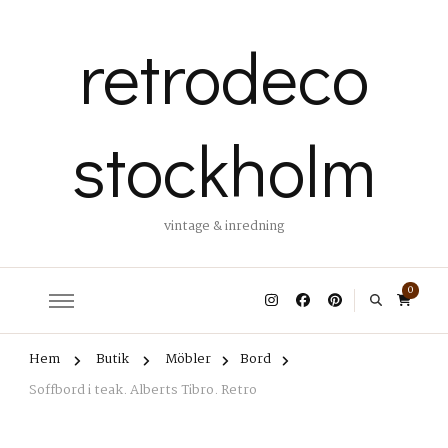
retrodeco
stockholm
vintage & inredning
0
Hem
Butik
Möbler
Bord
Soffbord i teak. Alberts Tibro. Retro