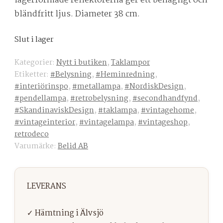
lagerformade reflektorerna ger ett behagligt och
bländfritt ljus. Diameter 38 cm.
Slut i lager
Kategorier:
Nytt i butiken
,
Taklampor
Etiketter:
#Belysning
,
#Heminredning
,
#interiörinspo
,
#metallampa
,
#NordiskDesign
,
#pendellampa
,
#retrobelysning
,
#secondhandfynd
,
#SkandinaviskDesign
,
#taklampa
,
#vintagehome
,
#vintageinterior
,
#vintagelampa
,
#vintageshop
,
retrodeco
Varumärke:
Belid AB