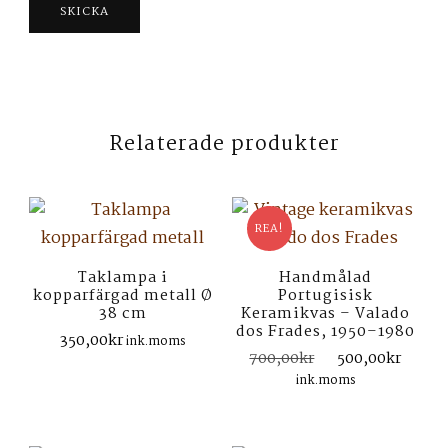
Relaterade produkter
REA!
Taklampa i
Handmålad
kopparfärgad metall Ø
Portugisisk
38 cm
Keramikvas – Valado
dos Frades, 1950–1980
350,00
kr
ink.moms
Det
Det
700,00
kr
500,00
kr
ursprungliga
nuva
ink.moms
priset
prise
var:
är:
700,00kr.
500,