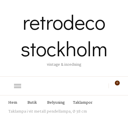
retrodeco
stockholm
vintage & inredning
0
Hem
Butik
Belysning
Taklampor
Taklampa i vit metall pendellampa, Ø 38 cm