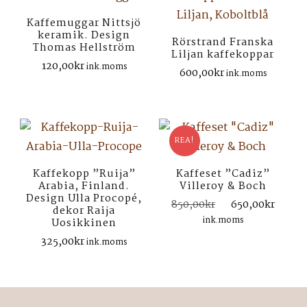
Kaffemuggar Nittsjö
keramik. Design
Rörstrand Franska
Thomas Hellström
Liljan kaffekoppar
120,00
kr
ink.moms
600,00
kr
ink.moms
REA!
Kaffekopp ”Ruija”
Kaffeset ”Cadiz”
Arabia, Finland.
Villeroy & Boch
Design Ulla Procopé,
Det
Det
850,00
kr
650,00
kr
dekor Raija
ursprungliga
nuva
ink.moms
Uosikkinen
priset
prise
325,00
kr
ink.moms
var:
är:
850,00kr.
650,