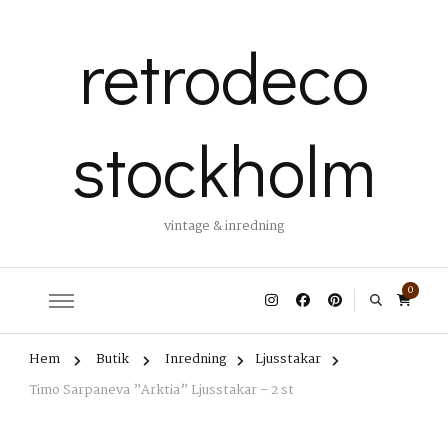
retrodeco
stockholm
vintage & inredning
0
Hem
Butik
Inredning
Ljusstakar
Timo Sarpaneva ”Arktia” Ljusstakar – 2 st