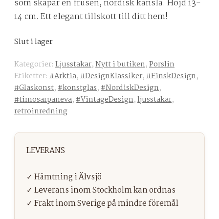
som skapar en frusen, nordisk känsla. Höjd 13-
14 cm. Ett elegant tillskott till ditt hem!
Slut i lager
Kategorier:
Ljusstakar
,
Nytt i butiken
,
Porslin
Etiketter:
#Arktia
,
#DesignKlassiker
,
#FinskDesign
,
#Glaskonst
,
#konstglas
,
#NordiskDesign
,
#timosarpaneva
,
#VintageDesign
,
ljusstakar
,
retroinredning