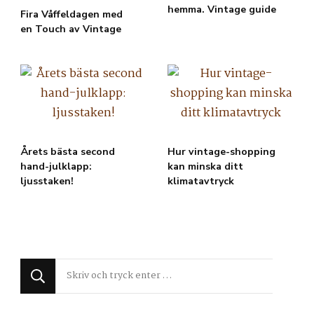
hemma. Vintage guide
Fira Våffeldagen med
en Touch av Vintage
Årets bästa second
Hur vintage-shopping
hand-julklapp:
kan minska ditt
ljusstaken!
klimatavtryck
Letar
du
efter