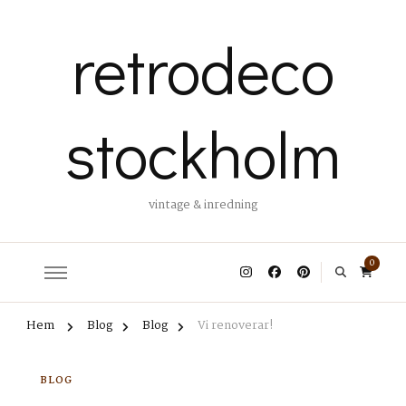
retrodeco
stockholm
vintage & inredning
0
Hem
Blog
Blog
Vi renoverar!
BLOG