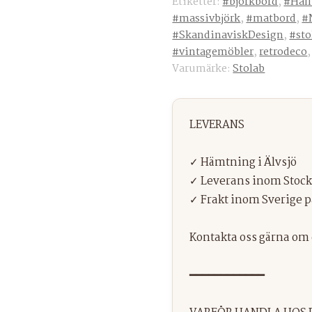
Etiketter:
#björkbord
,
#Håll
#massivbjörk
,
#matbord
,
#
#SkandinaviskDesign
,
#sto
#vintagemöbler
,
retrodeco
Varumärke:
Stolab