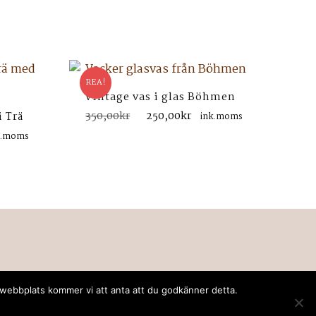
REA!
Vintage vas i glas Böhmen
Det
Det
350,00
kr
250,00
kr
i Trä
ink.moms
ursprungliga
nuvarande
t
k.moms
priset
priset
varande
var:
är:
set
350,00kr.
250,00kr.
,00kr.
a webbplats kommer vi att anta att du godkänner detta.