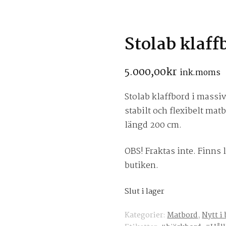
Stolab klaff
5.000,00
kr
ink.moms
Stolab klaffbord i massiv
stabilt och flexibelt ma
längd 200 cm.
OBS! Fraktas inte. Finn
butiken.
Slut i lager
Kategorier:
Matbord
,
Nytt i