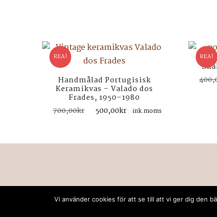
REA!
REA!
Skå
400,
Handmålad Portugisisk
Keramikvas – Valado dos
Frades, 1950–1980
Det
Det
700,00
kr
500,00
kr
ink.moms
ursprungliga
nuvarande
priset
priset
var:
är:
700,00kr.
500,00kr.
Vi använder cookies för att se till att vi ger dig de
© Upphovsrätt 2026
retrodeco stockholm
. Alla rä
Utvecklad av
Rara Themes
. drivs med
WordPress
.
P