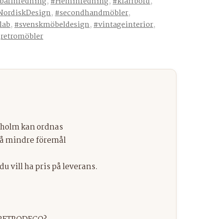
barInredning
,
#Heminredning
,
#klaffbord
,
NordiskDesign
,
#secondhandmöbler
,
lab
,
#svenskmöbeldesign
,
#vintageinterior
,
,
retromöbler