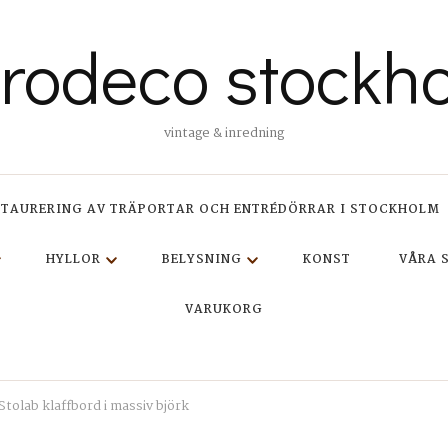
trodeco stockh
vintage & inredning
STAURERING AV TRÄPORTAR OCH ENTRÉDÖRRAR I STOCKHOLM
HYLLOR
BELYSNING
KONST
VÅRA 
VARUKORG
Stolab klaffbord i massiv björk